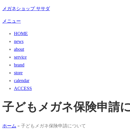
コ
メガネショップ ササダ
ン
メニュー
テ
ン
HOME
ツ
news
へ
about
ス
service
キ
brand
ッ
store
プ
calendar
ACCESS
子どもメガネ保険申請
ホーム
»
子どもメガネ保険申請について