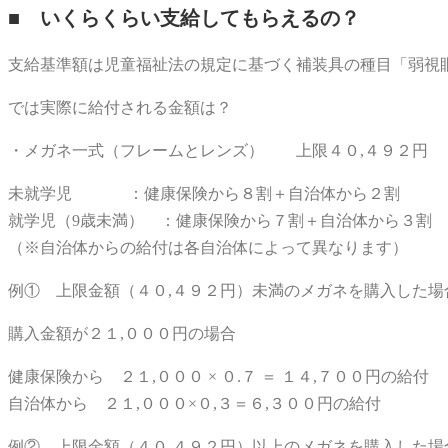
■ いくらくらい支給してもらえるの？
支給基準額は児童福祉法の規定に基づく補装具の種目「弱視眼鏡
では実際に給付される金額は？
・メガネ一式（フレームとレンズ） 上限４０,４９２円
未就学児 ：健康保険から８割＋自治体から２割
就学児（9歳未満） ：健康保険から７割＋自治体から３割
（※自治体からの給付は各自治体によって異なります）
例① 上限金額（４０,４９２円）未満のメガネを購入した場
購入金額が２１,０００円の場合
健康保険から ２１,０００ × ０.７ ＝ １４,７００円の給付
自治体から ２１,０００×０,３＝６,３００円の給付
例② 上限金額（４０,４９２円）以上のメガネを購入した場