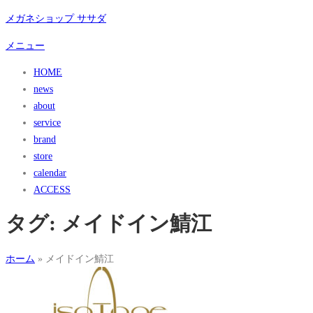
コ
メガネショップ ササダ
ン
メニュー
テ
ン
HOME
ツ
news
へ
about
ス
service
キ
brand
ッ
store
プ
calendar
ACCESS
タグ:
メイドイン鯖江
ホーム
»
メイドイン鯖江